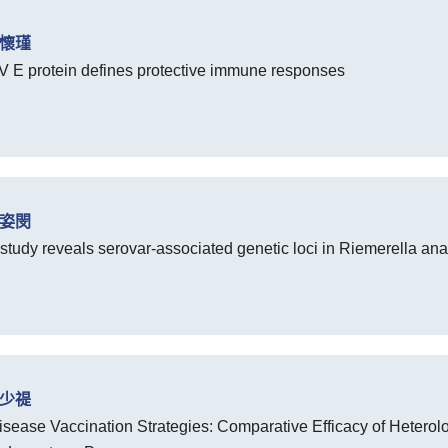
張懷瑾
KV E protein defines protective immune responses
王姿閔
udy reveals serovar-associated genetic loci in Riemerella anat
蔡少禔
isease Vaccination Strategies: Comparative Efficacy of Heter