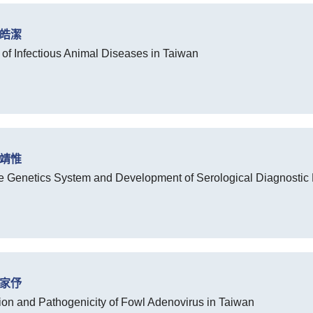
何皓潔
n of Infectious Animal Diseases in Taiwan
房靖惟
e Genetics System and Development of Serological Diagnostic
林家伃
tion and Pathogenicity of Fowl Adenovirus in Taiwan