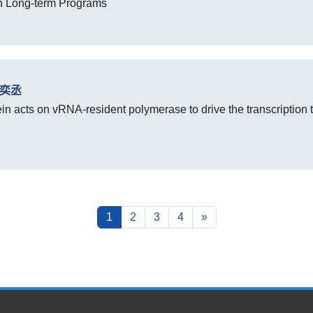
in Long-term Programs
林奕丞
in acts on vRNA-resident polymerase to drive the transcription t
1
2
3
4
»