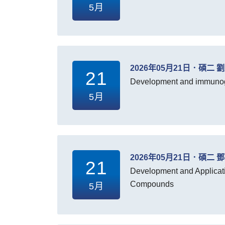
5月
2026年05月21日．碩二 
21
Development and immunogen
5月
2026年05月21日．碩二 
21
Development and Applicatio
Compounds
5月