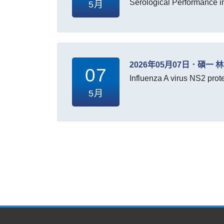
Serological Performance 
5月
2026年05月07日．碩一 
07
Influenza A virus NS2 prote
5月