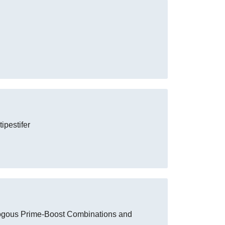
ipestifer
ologous Prime-Boost Combinations and