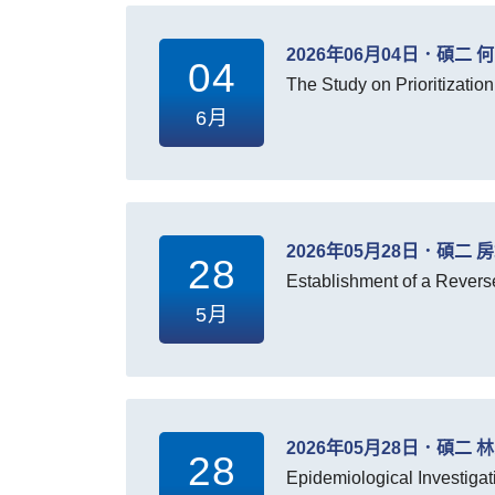
2026年06月04日．碩二 
04
The Study on Prioritizatio
6月
2026年05月28日．碩二 
28
Establishment of a Revers
5月
2026年05月28日．碩二 
28
Epidemiological Investiga