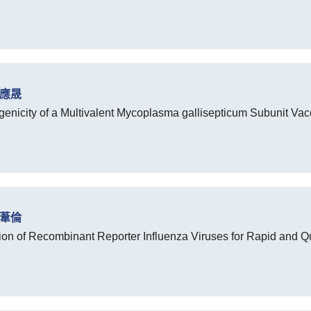
劉應晟
icity of a Multivalent Mycoplasma gallisepticum Subunit Vac
鄧葦倫
n of Recombinant Reporter Influenza Viruses for Rapid and Qua