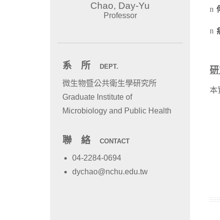
Chao, Day-Yu
Professor
系 所
DEPT.
微生物暨公共衛生學研究所
Graduate Institute of
Microbiology and Public Health
聯 絡
CONTACT
04-2284-0694
dychao@nchu.edu.tw