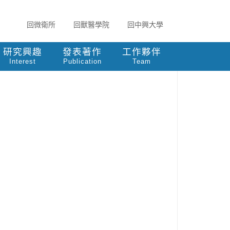
回微衛所
回獸醫學院
回中興大學
研究興趣
發表著作
工作夥伴
Interest
Publication
Team