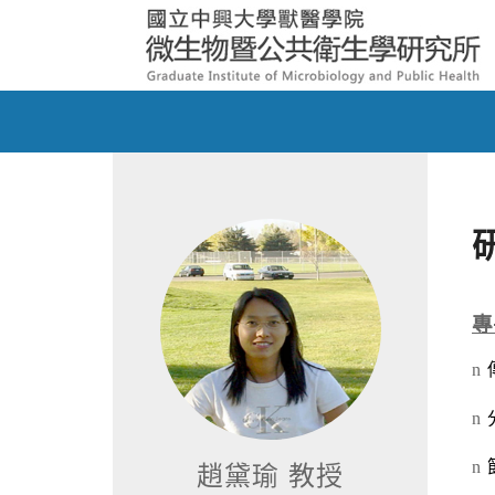
趙黛瑜 教授