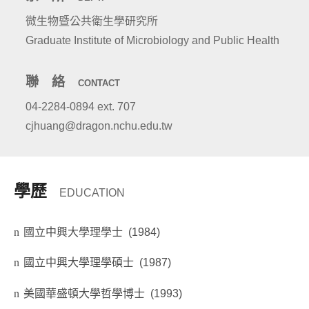
微生物暨公共衛生學研究所
Graduate Institute of Microbiology and Public Health
聯 絡
CONTACT
04-2284-0894 ext. 707
cjhuang@dragon.nchu.edu.tw
學歷
EDUCATION