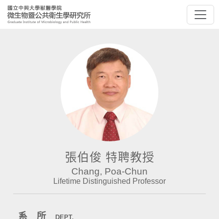
張伯俊 特聘教授
Chang, Poa-Chun
Lifetime Distinguished Professor
系 所
DEPT.