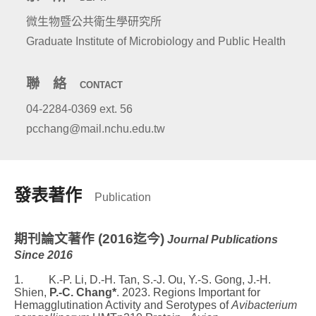
微生物暨公共衛生學研究所
Graduate Institute of Microbiology and Public Health
聯 絡
CONTACT
04-2284-0369 ext. 56
pcchang@mail.nchu.edu.tw
發表著作
Publication